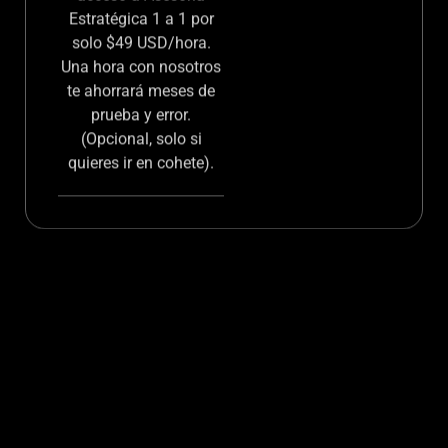
experto se siente
contigo a definir tu
estrategia de tráfico en
Google Ads o
Facebook, tienes
acceso a Asesoría
Estratégica 1 a 1 por
solo $49 USD/hora.
Una hora con nosotros
te ahorrará meses de
prueba y error.
(Opcional, solo si
quieres ir en cohete).