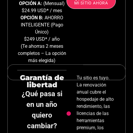
OPCIÓN A:
(Mensual)
MI SITIO AHORA
$24.99 USD* / mes
OPCIÓN B:
AHORRO
INTELIGENTE (Pago
Único)
$249 USD* / año
(Te ahorras 2 meses
completos – La opción
más elegida)
Garantía de
Tu sitio es tuyo.
libertad
La renovación
anual cubre el
¿Qué pasa si
hospedaje de alto
en un año
rendimiento, las
licencias de las
quiero