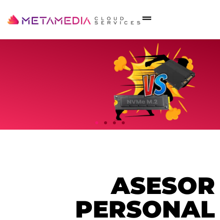
HOSPEDAJE
WEB
Discos duros NVMe:
ASESOR
Superando al SSD en
rendimiento y velocidad.
PERSONAL