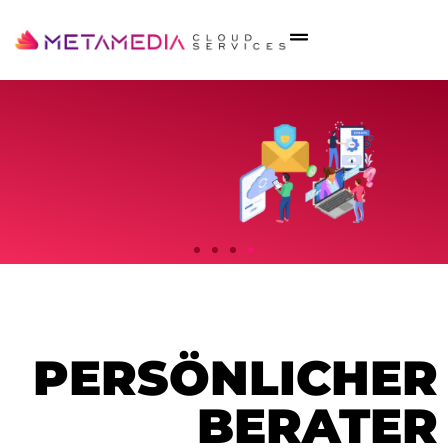
WIR TUN DIES,
INDEM WIR
FÜR SIE
PERSÖNLICHER
Ohne Komplikationen, wir
wir verwalten es.
BERATER